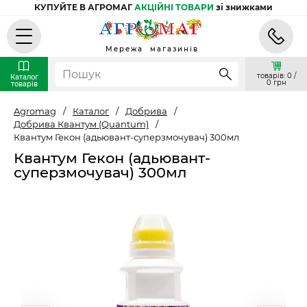
КУПУЙТЕ В АГРОМАГ
АКЦІЙНІ ТОВАРИ
зі знижками
Мережа магазинів
товарів: 0 /
Каталог
0 грн
товарів
Agromag
/
Каталог
/
Добрива
/
Добрива Квантум (Quantum)
/
Квантум Гекон (адьювант-суперзмочувач) 300мл
Квантум Гекон (адьювант-
суперзмочувач) 300мл