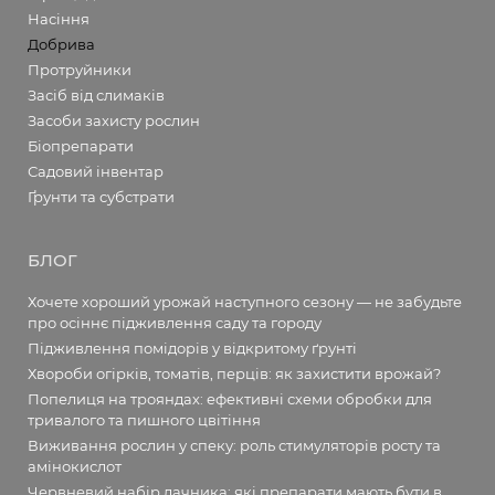
Насіння
Добрива
Протруйники
Засіб від слимаків
Засоби захисту рослин
Біопрепарати
Садовий інвентар
Ґрунти та субстрати
БЛОГ
Хочете хороший урожай наступного сезону — не забудьте
про осіннє підживлення саду та городу
Підживлення помідорів у відкритому ґрунті
Хвороби огірків, томатів, перців: як захистити врожай?
Попелиця на трояндах: ефективні схеми обробки для
тривалого та пишного цвітіння
Виживання рослин у спеку: роль стимуляторів росту та
амінокислот
Червневий набір дачника: які препарати мають бути в