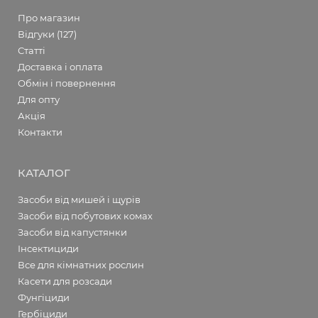
Про магазин
Відгуки (127)
Статті
Доставка і оплата
Обмін і повернення
Для опту
Акція
Контакти
КАТАЛОГ
Засоби від мишей і щурів
Засоби від побутових комах
Засоби від капустянки
Інсектициди
Все для кімнатних рослин
Касети для розсади
Фунгіциди
Гербіциди