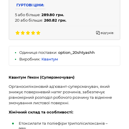
ГУРТОВІ ЦІНИ:
5 або більше:
289.80 грн.
20 або більше:
260.82 грн.
відгуків:
Одиниця поставки:
option_20shtyashh
Виробник:
Квантум
Квантум Гекон (Суперзмочувач)
Органосиліконовий ад'ювант-суперсмачувач, який
знижує поверхневий натяг розчинів, забезпечує
рівномірний розподіл робочого розчину та відмінне
змочування листової поверхні.
Хімічний склад та особливості:
Етоксилати та поліефіри триполісилоксанів –
99%