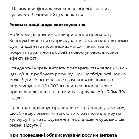
- Не виявляє фітотоксичності на оброблюваних
культурах, безпечний для довкілля.
Рекомендації щодо застосування:
Найбільш доцільним є використання препарату
Квантум Гекон для обприскування рослин контактними
фунгіцидами та інсектицидами, для яких повне
покриття розчином є обов'язковою умовою високої
ефективності.
Стандартні норми витрати препарату становлять 0,025-
0,05 л/100 л робочого розчину. При необхідності норма
може бути збільшена, але дозування не повинно
перевищувати 0,1 л/100 л води, оскільки це може
призвести до стікання розчину з аркуша. Або 3-8мл/10л
воды.
Препарат підвищує проникність гербіцидів у рослину,
що збільшує ризик їхнього фітотоксичного впливу на
культуру. При застосуванні з гербіцидами суцільної дії
ризик відсутній.
При проведенні обприскування рослин витрата