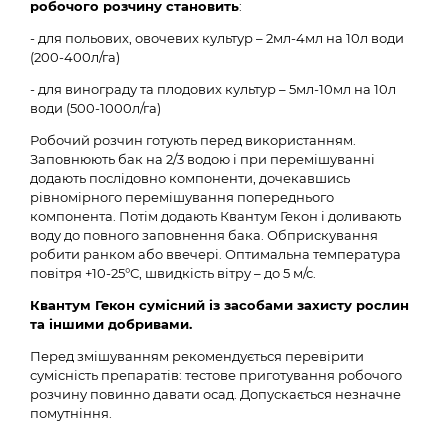
робочого розчину становить
:
- для польових, овочевих культур – 2мл-4мл на 10л води
(200-400л/га)
- для винограду та плодових культур – 5мл-10мл на 10л
води (500-1000л/га)
Робочий розчин готують перед використанням.
Заповнюють бак на 2/3 водою і при перемішуванні
додають послідовно компоненти, дочекавшись
рівномірного перемішування попереднього
компонента. Потім додають Квантум Гекон і доливають
воду до повного заповнення бака. Обприскування
робити ранком або ввечері. Оптимальна температура
повітря +10-25°С, швидкість вітру – до 5 м/с.
Квантум Гекон сумісний із засобами захисту рослин
та іншими добривами.
Перед змішуванням рекомендується перевірити
сумісність препаратів: тестове приготування робочого
розчину повинно давати осад. Допускається незначне
помутніння.