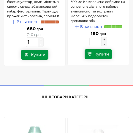
біостимулятор, який містить в
300 мл Комплексне добриво на
своєму складі збалансований
основі спеціального набору
набір фітогормонів. Підвищує
амінокислот та екстракту
врожайність рослин, сприяє п...
морських водоростей,
додатково зба...
В наявності
В наявності
680
грн
180
грн
740 грн
+
+
+
+
-
-
-
-
Купити
Купити
ІНШІ ТОВАРИ КАТЕГОРІЇ