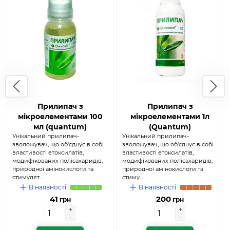
Прилипач з
Прилипач з
мікроелементами 100
мікроелементами 1л
мл (quantum)
(Quantum)
Унікальний прилипач-
Унікальний прилипач-
зволожувач, що об'єднує в собі
зволожувач, що об'єднує в собі
властивості етоксилатів,
властивості етоксилатів,
модифікованих полісахаридів,
модифікованих полісахаридів,
природної амінокислоти та
природної амінокислоти та
стимулят...
стиму...
В наявності
В наявності
41
200
грн
грн
+
+
+
+
-
-
-
-