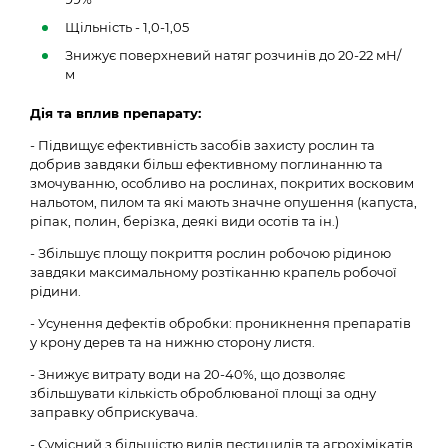
Щільність - 1,0-1,05
Знижує поверхневий натяг розчинів до 20-22 мН/
м
Дія та вплив препарату:
- Підвищує ефективність засобів захисту рослин та
добрив завдяки більш ефективному поглинанню та
змочуванню, особливо на рослинах, покритих восковим
нальотом, пилом та які мають значне опушення (капуста,
ріпак, полин, берізка, деякі види осотів та ін.)
- Збільшує площу покриття рослин робочою рідиною
завдяки максимальному розтіканню крапель робочої
рідини.
- Усунення дефектів обробки: проникнення препаратів
у крону дерев та на нижню сторону листя.
- Знижує витрату води на 20-40%, що дозволяє
збільшувати кількість оброблюваної площі за одну
заправку обприскувача.
- Сумісний з більшістю видів пестицидів та агрохімікатів.