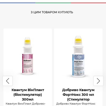
З ЦИМ ТОВАРОМ КУПУЮТЬ
Квантум ВінПлант
Добриво Квантум
(біостимулятор)
ФортНокс 300 мл
300мл
(Стимулятор
Квантум ВинПлант Добриво-
Добриво Квантум ФортНокс
плодоутворення)