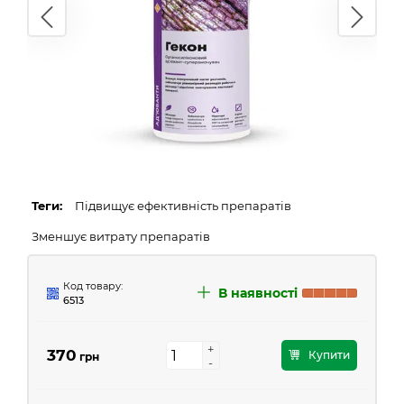
Теги:
Підвищує ефективність препаратів
Зменшує витрату препаратів
Код товару:
В наявності
6513
+
+
370
Купити
грн
-
-