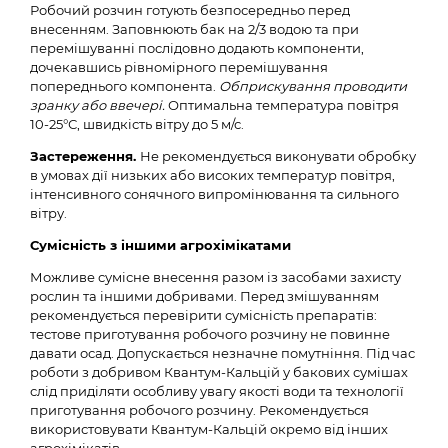
Робочий розчин готують безпосередньо перед
внесенням. Заповнюють бак на 2/3 водою та при
перемішуванні послідовно додають компоненти,
дочекавшись рівномірного перемішування
попереднього компонента.
Обприскування проводити
зранку або ввечері.
Оптимальна температура повітря
10-25°С, швидкість вітру до 5 м/с.
Застереження.
Не рекомендується виконувати обробку
в умовах дії низьких або високих температур повітря,
інтенсивного сонячного випромінювання та сильного
вітру.
Сумісність з іншими агрохімікатами
Можливе сумісне внесення разом із засобами захисту
рослин та іншими добривами. Перед змішуванням
рекомендується перевірити сумісність препаратів:
тестове приготування робочого розчину не повинне
давати осад. Допускається незначне помутніння. Під час
роботи з добривом Квантум-Кальцій у бакових сумішах
слід приділяти особливу увагу якості води та технології
приготування робочого розчину. Рекомендується
використовувати Квантум-Кальцій окремо від інших