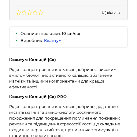
відгуків:
Одиниця поставки:
10 шт/ящ
Виробник:
Квантум
Квантум Кальцій (Са)
Рідке концентроване кальцієве добриво з високим
вмістом біологічно активного кальцію, збагачене
магнієм та іншими компонентами для кращої
ефективності.
Квантум Кальцій (Са) PRO
Рідке концентроване кальцієве добриво, додатково
містить магній та аміно-кислоти рослинного
походження для покращення поглинання поживних
речовин та підвищення стресостійкості. До складу не
входить мінеральний азот, що виключає стимуляцію
вторинного росту пагонів.