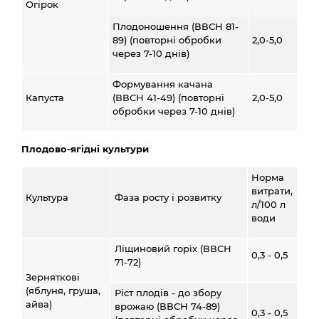
Огірок
Плодоношення (ВВСН 81-
89) (повторні обробки
2,0-5,0
через 7-10 днів)
Формування качана
Капуста
(ВВСН 41-49) (повторні
2,0-5,0
обробки через 7-10 днів)
Плодово-ягідні культури
Норма
витрати,
Культура
Фаза росту і розвитку
л/100 л
води
Ліщиновий горіх (ВВСН
0,3 - 0,5
71-72)
Зерняткові
(яблуня, груша,
Ріст плодів - до збору
айва)
врожаю (ВВСН 74-89)
0,3 - 0,5