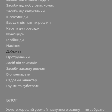
Засоби від побутових комах
Засоби від капустянки
Інсектициди
Все для кімнатних рослин
Касети для розсади
Фунгіциди
Гербіциди
Насіння
Добрива
Протруйники
Засіб від слимаків
Засоби захисту рослин
Біопрепарати
Садовий інвентар
Ґрунти та субстрати
БЛОГ
Хочете хороший урожай наступного сезону — не забудьте