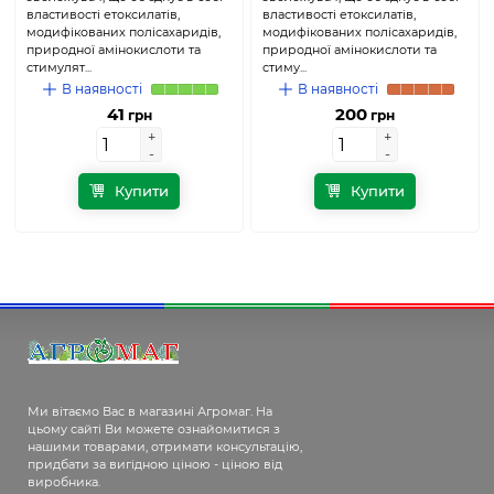
властивості етоксилатів,
властивості етоксилатів,
модифікованих полісахаридів,
модифікованих полісахаридів,
природної амінокислоти та
природної амінокислоти та
стимулят...
стиму...
В наявності
В наявності
41
200
грн
грн
+
+
+
+
-
-
-
-
Купити
Купити
Ми вітаємо Вас в магазині Агромаг. На
цьому сайті Ви можете ознайомитися з
нашими товарами, отримати консультацію,
придбати за вигідною ціною - ціною від
виробника.