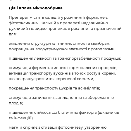
Дія і вплив мікродобрива
Препарат містить кальцій у розчинній формі, не є
фітотоксичним. Кальцій у препараті надзвичайно
рухливий і швидко проникає в рослини та
призначений
для:
зміцнення структури клітинних стінок та мембран,
покращення водоутримуючої здатності протоплазми;
підвищення лежкості та транспортабельності продукції;
стимуляція ферментативних і гормональних процесів,
активація транспорту ауксинів з точок росту в корені,
що покращує розвиток кореневої системи;
покращення транспорту цукрів та асимілятів;
стимуляція запилення, заплідненню та збереженню
плодів;
підвищення стійкості до біотичних факторів (шкідників
та інфекцій);
магній сприяє активації фотосинтезу, утворенню