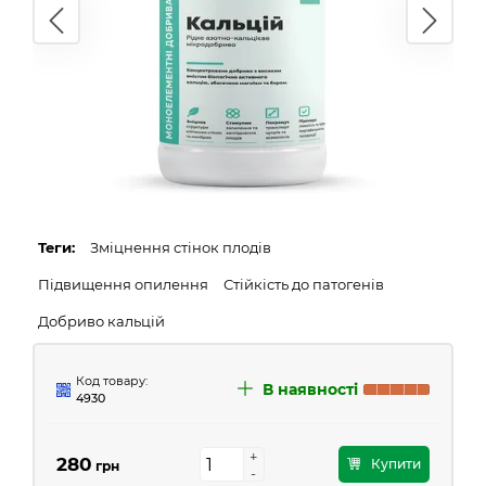
Теги:
Зміцнення стінок плодів
Підвищення опилення
Стійкість до патогенів
Добриво кальцій
Код товару:
В наявності
4930
+
+
280
Купити
грн
-
-