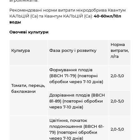
агрохімікатів.
Рекомендовані норми витрати мікродобрива Квантум
КАЛЬЦІЙ (Са) та Квантум КАЛЬЦІЙ (Са):
40-60мл/10л
воды
Овочеві культури
Норма
Культура
Фаза росту і розвитку
витрати,
л/га
Формування плодів
(ВВСН 71-79) (повторні
2,0-5,0
обробки через 7-10 днів)
Томати, перець,
баклажани
Дозрівання плодів (ВВСН
81-89) (повторні обробки
2,0-5,0
через 7-10 днів)
Цвітіння, початок
плодоношення (ВВСН 61-
2,0-5,0
79) (повторні обробки
через 7-10 днів)