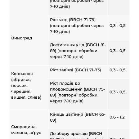
(повторні обробки через
7-10 днів)
Ріст ягід (ВВСН 71-79)
(повторні обробки через
0,3 - 0,5
7-10 днів)
Виноград
Достигання ягід (ВВСН 81-
89) (повторні обробки
0,3 - 0,5
через 7-10 днів)
Ріст зав’язі (ВВСН 71-73)
0,3 - 0,5
Кісточкові
(абрикос,
Ріст плодів до
персик,
плодоношення (ВВСН 75-
черешня,
0,3 - 0,5
89) (повторні обробки
вишня, слива)
через 7-10 днів)
Кінець цвітіння (ВВСН 65-
0,6 - 1,2
69)
Смородина,
малина, аґрус
До збору врожаю (ВВСН