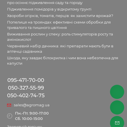
про осіннє підживлення саду та городу
Підживлення помідорів у відкритому ґрунті
Хвороби огірків, томатів, перців: як захистити врожай?
Попелиця на трояндах: ефективні схеми обробки для
тривалого та пишного цвітіння
Виживання рослин у спеку: роль стимуляторів росту та
амінокислот
Червневий набір дачника: які препарати мають бути в
аптечці садівника
Шкода, яку завдає білокрилка і чим вона небезпечна для
капусти
095-471-70-00
050-327-55-99
050-402-74-75
sales@agromag.ua
Пн.-Пт. 9:00-17:00
Сб. 10:00-15:00
Зворотній дзвінок