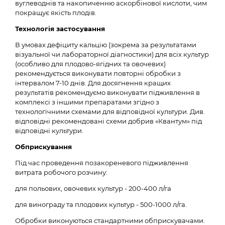
вуглеводнів та накопиченню аскорбінової кислоти, чим
покращує якість плодів.
Технологія застосування
В умовах дефіциту кальцію (зокрема за результатами
візуальної чи лабораторної діагностики) для всіх культур
(особливо для плодово-ягідних та овочевих)
рекомендується виконувати повторні обробки з
інтервалом 7-10 днів. Для досягнення кращих
результатів рекомендуємо виконувати підживлення в
комплексі з іншими препаратами згідно з
технологічними схемами для відповідної культури. Див.
відповідні рекомендовані схеми добрив «Квантум» під
відповідні культури.
Обприскування
Під час проведення позакореневого підживлення
витрата робочого розчину:
для польових, овочевих культур - 200-400 л/га
для винограду та плодових культур - 500-1000 л/га.
Обробки виконуються стандартними обприскувачами.