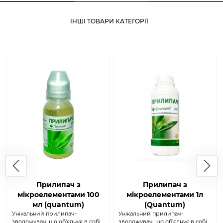
ІНШІ ТОВАРИ КАТЕГОРІЇ
Прилипач з
Прилипач з
мікроелементами 100
мікроелементами 1л
мл (quantum)
(Quantum)
Унікальний прилипач-
Унікальний прилипач-
зволожувач, що об'єднує в собі
зволожувач, що об'єднує в собі