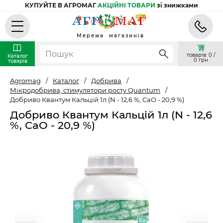
КУПУЙТЕ В АГРОМАГ
АКЦІЙНІ ТОВАРИ
зі знижками
Мережа магазинів
товарів: 0 /
Каталог
0 грн
товарів
Agromag
/
Каталог
/
Добрива
/
Мікродобрива, стимулятори росту Quantum
/
Добриво Квантум Кальцій 1л (N - 12,6 %, CaО - 20,9 %)
Добриво Квантум Кальцій 1л (N - 12,6
%, CaО - 20,9 %)