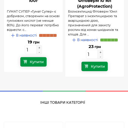
100г
ФітоВерм 10 мл
(AgroProtection)
ГУМАТ СУПЕР «Гумат Супер» є
Біоінсектицид Фітоверм 10мл
добривом, створеним на основі
Препарат з інсектицидною та
гумінових кислот (не менше
акаріцидною дією,
80%). До його переваг потрібно
призначений для захисту
віднести: с...
рослин від комах-шкідників та
кліщів. Для ...
В наявності
В наявності
19
грн
23
грн
+
+
-
-
+
+
-
-
Купити
Купити
ІНШІ ТОВАРИ КАТЕГОРІЇ