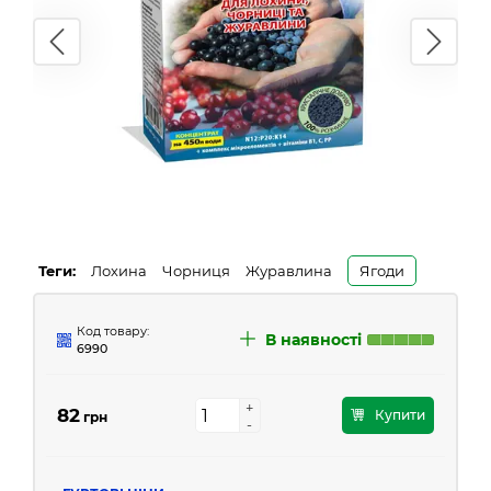
Теги:
Лохина
Чорниця
Журавлина
Ягоди
Код товару:
В наявності
6990
+
+
82
Купити
грн
-
-