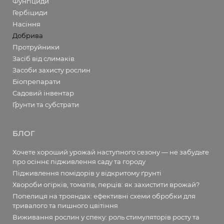
Фунгіциди
Гербіциди
Насіння
Добрива
Протруйники
Засіб від слимаків
Засоби захисту рослин
Біопрепарати
Садовий інвентар
Ґрунти та субстрати
БЛОГ
Хочете хороший урожай наступного сезону — не забудьте
про осіннє підживлення саду та городу
Підживлення помідорів у відкритому ґрунті
Хвороби огірків, томатів, перців: як захистити врожай?
Попелиця на трояндах: ефективні схеми обробки для
тривалого та пишного цвітіння
Виживання рослин у спеку: роль стимуляторів росту та