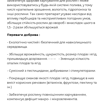
забезпечує здорове харчування для рослин і може
використовуватись у будь-якій системі полива, у тому
числі крапельне зрошення, вологість, гідропоніка та
інші рослини. Так само препарат усуває наслідки від
впливу гербіцидів та несприятливих погодних умов,
збільшує стійкість рослин до хвороб і внаслідок цього в
1,5 - 2 рази збільшується врожай.
Переваги добрива :
- Екологічно чистий і безпечний для навколишнього
середовища.
- Збільшує врожайність, цукристість, розмір плодів і ягід,
пришвидшує дозрівання. - -- -- - Зменшує кількість
опалих плодів та ягід.
- Сумісний з пестицидами, добривами і стимуляторами.
- Покращує смакові якості плодів і ягід, підвищує в них
вміст корисних речовин (вітамінів, фруктози, пектину та
ін.)
- Забезпечує рослину повноцінним харчуванням,
компенсує дефіцит макро- і мікроелементів.