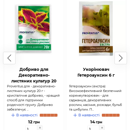
Добриво для
Укорінювач
Декоративно-
Гетероауксин 6 г
листяних культур 20
Proventus для - декоративно-
г (Proventus)
Гетероауксин (екстра)
листяних культур 20 г -
Високоефективний безпечний
кристалічне добриво, - кращий
коренеутворювач - для
спосіб для підтримки
саджанців, декоративних
родючості грунту. Добриво
рослин, насіння, розсади, бульб
забезпечує ...
та цибулин. П...
В наявності
В наявності
12
14
грн
грн
+
+
+
+