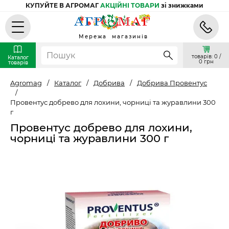
КУПУЙТЕ В АГРОМАГ
АКЦІЙНІ ТОВАРИ
зі знижками
Мережа магазинів
товарів: 0 /
Каталог
0 грн
товарів
Agromag
/
Каталог
/
Добрива
/
Добрива Провентус
/
Провентус добрево для лохини, чорниці та журавлини 300
г
Провентус добрево для лохини,
чорниці та журавлини 300 г