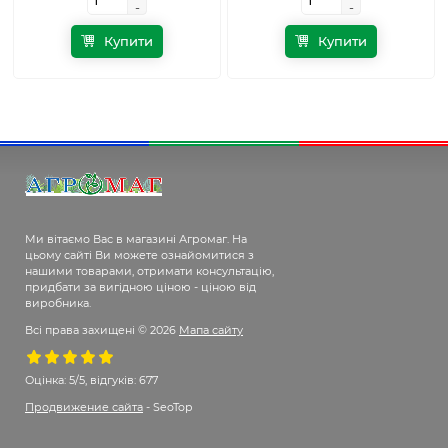
-
-
-
-
Купити
Купити
Ми вітаємо Вас в магазині Агромаг. На
цьому сайті Ви можете ознайомитися з
нашими товарами, отримати консультацію,
придбати за вигідною ціною - ціною від
виробника.
Всі права захищені © 2026
Мапа сайту
Оцінка:
5/5, відгуків: 677
Продвижение сайта
- SeoTop