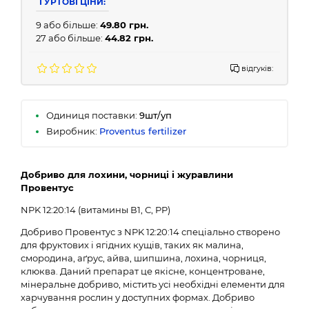
ГУРТОВІ ЦІНИ:
9 або більше:
49.80 грн.
27 або більше:
44.82 грн.
відгуків:
Одиниця поставки:
9шт/уп
Виробник:
Proventus fertilizer
Добриво для лохини, чорниці і журавлини
Провентус
NPK 12:20:14 (витамины В1, С, PP)
Добриво Провентус з NPK 12:20:14 спеціально створено
для фруктових і ягідних кущів, таких як малина,
смородина, аґрус, айва, шипшина, лохина, чорниця,
клюква. Даний препарат це якісне, концентроване,
мінеральне добриво, містить усі необхідні елементи для
харчування рослин у доступних формах. Добриво