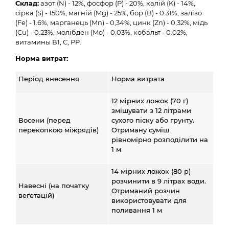
Склад:
азот (N) - 12%, фосфор (P) - 20%, калій (K) - 14%,
сірка (S) - 150%, магній (Mg) - 25%, бор (B) - 0.31%, залізо
(Fe) - 1.6%, марганець (Mn) - 0,34%, цинк (Zn) - 0,32%, мідь
(Cu) - 0.23%, молібден (Mo) - 0.03%, кобальт - 0.02%,
витамины В1, С, PP.
Норма витрат:
Період внесення
Норма витрата
12 мірних ложок (70 г)
змішувати з 12 літрами
Восени (перед
сухого піску або грунту.
перекопкою міжрядів)
Отриману суміш
рівномірно розподілити на
1 м
14 мірних ложок (80 р)
розчинити в 9 літрах води.
Навесні (на початку
Отриманий розчин
вегетацій)
використовувати для
поливання 1 м